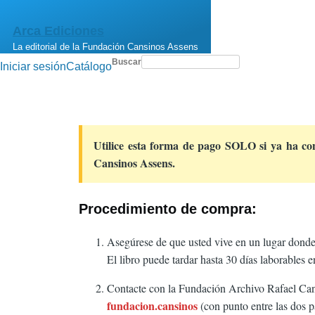
Pasar al contenido principal
Arca Ediciones
La editorial de la Fundación Cansinos Assens
Buscar
Iniciar sesión
Catálogo
Menú
de
cuenta
de
usuario
Utilice esta forma de pago SOLO si ya ha co
Cansinos Assens.
Procedimiento de compra:
Asegúrese de que usted vive en un lugar dond
El libro puede tardar hasta 30 días laborables en
Contacte con la Fundación Archivo Rafael Cansi
fundacion.cansinos
(con punto entre las dos 