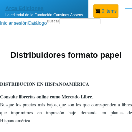
Pasar al contenido principal
Arca Ediciones
Men
0 items
La editorial de la Fundación Cansinos Assens
Buscar
Iniciar sesión
Catálogo
Menú
de
cuenta
de
usuario
Distribuidores formato papel
DISTRIBUCIÓN EN HISPANOAMÉRICA
Consulte librerías online como Mercado Libre
.
Busque los precios más bajos, que son los que corresponden a libros
que imprimimos en impresión bajo demanda en plantas de
Hispanoamérica.