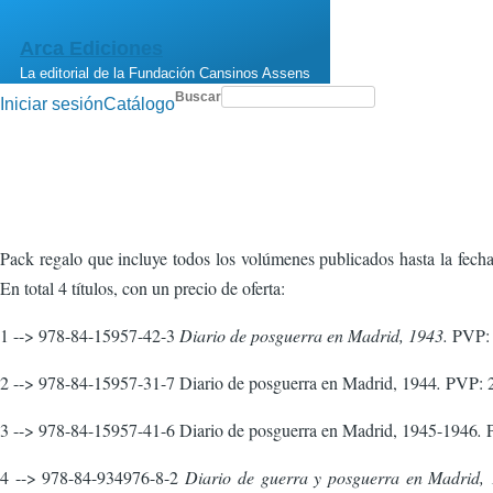
Pasar al contenido principal
Arca Ediciones
La editorial de la Fundación Cansinos Assens
Buscar
Iniciar sesión
Catálogo
Menú
de
cuenta
de
usuario
Pack regalo que incluye todos los volúmenes publicados hasta la fech
En total 4 títulos, con un precio de oferta:
1 --> 978-84-15957-42-3
Diario de posguerra en Madrid, 1943.
PVP: 
2 --> 978-84-15957-31-7 Diario de posguerra en Madrid, 1944
.
PVP: 2
3 --> 978-84-15957-41-6 Diario de posguerra en Madrid, 1945-1946
.
P
4 --> 978-84-934976-8-2
Diario de guerra y posguerra en Madrid