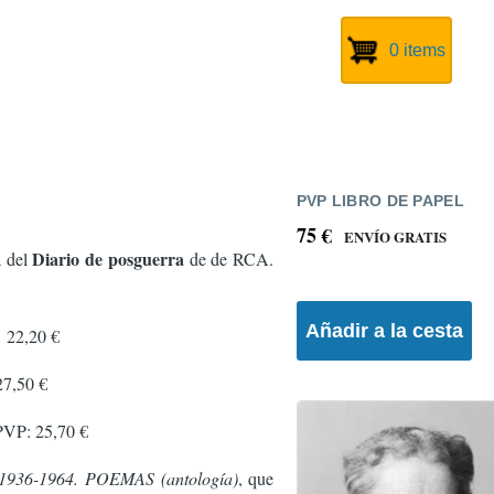
0 items
PVP LIBRO DE PAPEL
75 €
ENVÍO GRATIS
Diario de posguerra
a del
de de RCA.
22,20 €
7,50 €
VP: 25,70 €
, 1936-1964. POEMAS (antología)
, que