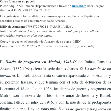
Otros formatos en papel:
Puede adquirir el libro en Hispanoamérica a través de
Buscalibre
(localice por
título o el ISBN: 978-84-15957-41-6).
La siguiente edición va dirigida a personas que viven fuera de España y es
accesible a través de cualquier tienda de Amazon.
ISBN de Amazon:
9798272270214 (TAPA BLANDA).
Nota: La edición de Amazon es bajo demanda, sin solapas y con el álbum
fotográfico impreso en el mismo papel.
Copie y pegue en el buscador de Amazon de su país el ISBN.
Copy and paste the ISBN in the Amazon search engine of your country.
El
Diario de posguerra en Madrid, 1945-46
de Rafael Cansinos
Assens (1882-1964) cierra la serie de sus diarios. Si
La novela de un
literato
es la novela donde relata su carrera apasionada como escritor y
su posterior fracaso, y que termina con el acta de defunción de la
Literatura el 18 de julio de 1936, los diarios de guerra y posguerra en
Madrid son la novela de la historia de amor de Josefina y Rafael.
Josefina fallece en julio de 1946, y con la muerte de la protagonista
finaliza el diario. Hay un tomo más,
Diario de guerra y posguerra en