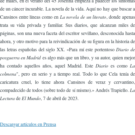
de males, en el verano del 45 Josefina empieza a padecer los síntomas
de un cáncer incurable. La novela de la vida. Aquí no hay que buscar a
Cansinos entre líneas como en
La novela de un literato
, donde apenas
trata su vida privada y familiar. Sus diarios, que alcanzan miles de
páginas, son una nueva faceta del escritor sevillano, desconocida hasta
ahora, y otro motivo para la reivindicación de su figura en la historia de
las letras españolas del siglo XX. «Para mí este portentoso
Diario de
posguerra en Madrid
es algo más que un libro, y su autor, quien mejor
ha contado aquellos años, aquel Madrid. Este
Diario
es como
La
colmena
", pero en serio y a tiempo real. Todo lo que Cela tenía de
caricatura cruel, lo tiene ahora Cansinos de veraz y cervantino,
compadecido de todos (sobre todo de sí mismo).» Andrés Trapiello.
La
Lectura
de
El Mundo
, 7 de abril de 2023.
Descargar artículos en Prensa