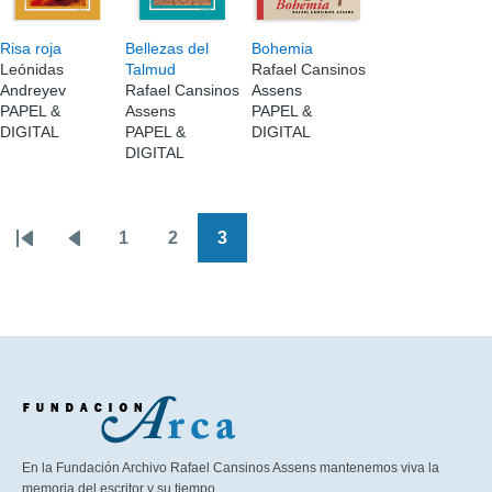
Risa roja
Bellezas del
Bohemia
Leónidas
Talmud
Rafael Cansinos
Andreyev
Rafael Cansinos
Assens
PAPEL &
Assens
PAPEL &
DIGITAL
PAPEL &
DIGITAL
DIGITAL
1
2
3
Paginación
Primera
Página
Página
Página
Página
página
anterior
En la Fundación Archivo Rafael Cansinos Assens mantenemos viva la
memoria del escritor y su tiempo.