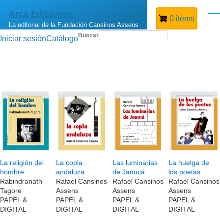
Pasar al contenido principal
Arca Ediciones
Men
0 items
La editorial de la Fundación Cansinos Assens
Buscar
Iniciar sesión
Catálogo
Menú
de
cuenta
de
usuario
La religión del
La copla
Las luminarias
La huelga de
hombre
andaluza
de Janucá
los poetas
Rabindranath
Rafael Cansinos
Rafael Cansinos
Rafael Cansinos
Tagore
Assens
Assens
Assens
PAPEL &
PAPEL &
PAPEL &
PAPEL &
DIGITAL
DIGITAL
DIGITAL
DIGITAL